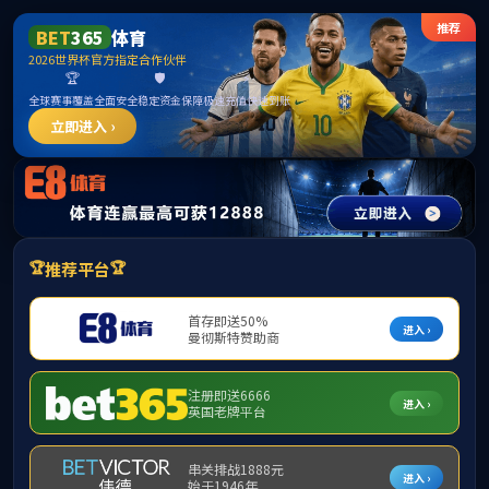
太阳集团(9428cn·VIP认证)古天乐代言品牌-Official Platform
股票代码
301169
新首页
/
成功案例详情